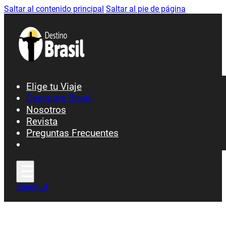
Saltar al contenido principal
Saltar al pie de página
Elige tu Viaje
Descubre Brasil
Nosotros
Ciudades y Patrimonio
Revista
Preguntas Frecuentes
Fiesta y Carnavales
Gastronomía
Playas y Costa
Selva y Naturaleza
Solicitud