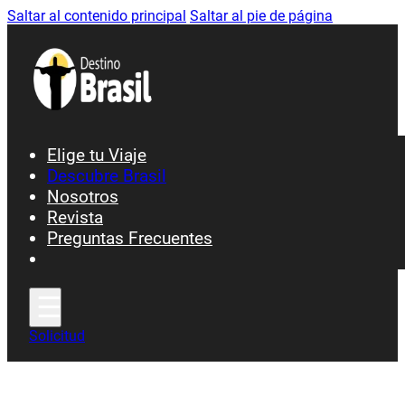
Saltar al contenido principal
Saltar al pie de página
Elige tu Viaje
Descubre Brasil
Nosotros
Ciudades y Patrimonio
Revista
Preguntas Frecuentes
Fiesta y Carnavales
Gastronomía
Playas y Costa
Selva y Naturaleza
Solicitud