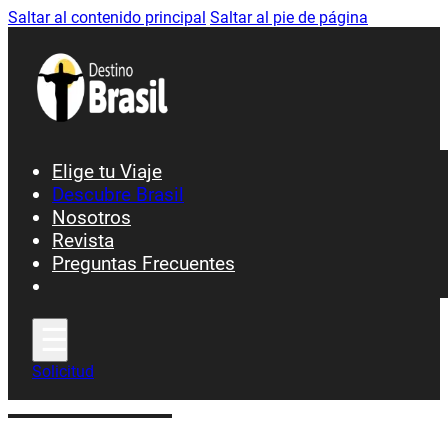
Saltar al contenido principal
Saltar al pie de página
Elige tu Viaje
Descubre Brasil
Nosotros
Ciudades y Patrimonio
Revista
Preguntas Frecuentes
Fiesta y Carnavales
Gastronomía
Playas y Costa
Selva y Naturaleza
Solicitud