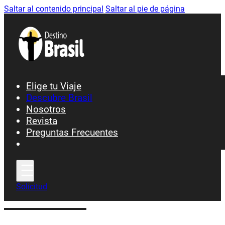
Saltar al contenido principal
Saltar al pie de página
Elige tu Viaje
Descubre Brasil
Nosotros
Ciudades y Patrimonio
Revista
Preguntas Frecuentes
Fiesta y Carnavales
Gastronomía
Playas y Costa
Selva y Naturaleza
Solicitud