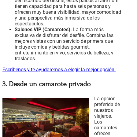
del recorrido del desfile, estos palcos al aire libre
tienen capacidad para hasta seis personas y
ofrecen muy buena visibilidad, mayor comodidad
y una perspectiva más inmersiva de los
espectáculos.
Salones VIP (Camarotes):
La forma más
exclusiva de disfrutar del desfile. Combina las
mejores vistas con un servicio de primera que
incluye comida y bebidas gourmet,
entretenimiento en vivo, servicios de belleza, y
traslados.
Escríbenos y te ayudaremos a elegir la mejor opción.
3. Desde un camarote privado
La opción
preferida de
nuestros
viajeros.
Los
camarotes
ofrecen