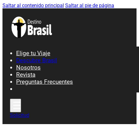
Saltar al contenido principal
Saltar al pie de página
Elige tu Viaje
Descubre Brasil
Nosotros
Ciudades y Patrimonio
Revista
Preguntas Frecuentes
Fiesta y Carnavales
Gastronomía
Playas y Costa
Selva y Naturaleza
Solicitud