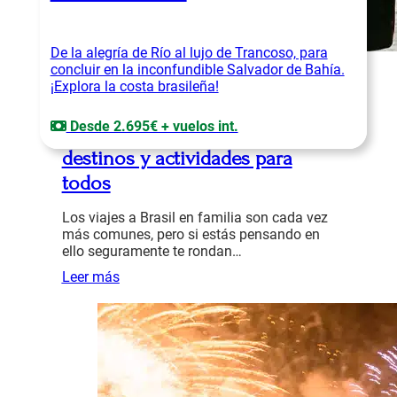
De la alegría de Río al lujo de Trancoso, para
concluir en la inconfundible Salvador de Bahía.
Información general
¡Explora la costa brasileña!
Claudia Jiménez
Desde 2.695€ + vuelos int.
Viajes a Brasil en familia:
destinos y actividades para
todos
Los viajes a Brasil en familia son cada vez
más comunes, pero si estás pensando en
ello seguramente te rondan…
Leer más