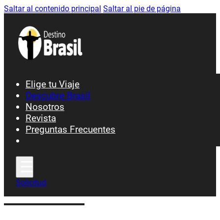
Saltar al contenido principal
Saltar al pie de página
Elige tu Viaje
Descubre Brasil
Nosotros
Ciudades y Patrimonio
Revista
Preguntas Frecuentes
Fiesta y Carnavales
Gastronomía
Playas y Costa
Selva y Naturaleza
Solicitud