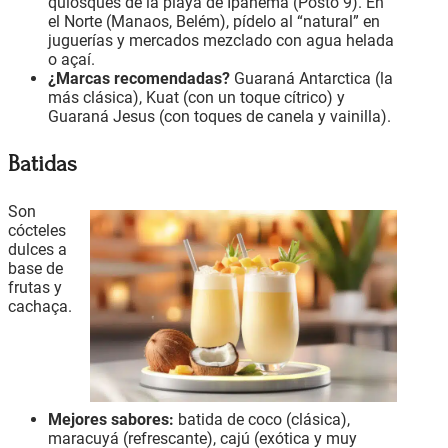
quiosques de la playa de Ipanema (Posto 9). En
el Norte (Manaos, Belém), pídelo al “natural” en
juguerías y mercados mezclado con agua helada
o açaí.
¿Marcas recomendadas?
Guaraná Antarctica (la
más clásica), Kuat (con un toque cítrico) y
Guaraná Jesus (con toques de canela y vainilla).
Batidas
Son
cócteles
dulces a
base de
frutas y
cachaça.
Mejores sabores:
batida de coco (clásica),
maracuyá (refrescante), cajú (exótica y muy