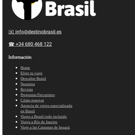
✉️ info@destinobrasil.es
☎ +34 680 468 122
Información
Home
Elige tu viaje
Descubre Brasil
Nosotros
Revista
Preguntas Frecuentes
Cómo reservar
Agencia de viajes especializada
en Brasil
Viajes a Brasil todo incluido
Viajes a Río de Janeiro
Viaje a las Cataratas de Iguazú